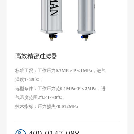
高效精密过滤器
标准⼯况：⼯作压⼒
0.7MPa≤P＜1MPa
，进⽓
温度
T≤45℃
；
选型条件：⼯作压⼒范
0.1MPa≤P＜2MPa
；进
⽓温度范围
2℃≤T≤60℃
；
技术指标：压⼒损失
≤0.012MPa
400-0147-088