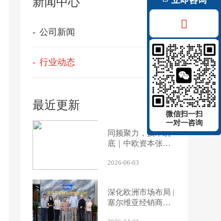
新闻中心
公司新闻
行业动态
最近更新
微信扫一扫
一对一咨询
同频聚力，技术筑
底｜中欧资本张俊
董事长莅临必一运
2026-06-03
动科技参观交流
深化欧洲市场布局 |
塞尔维亚经销商代
表团访问必一运动