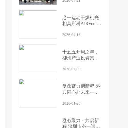
2026-04-21
科技总部
必一运动干燥机亮
相莫斯科AIRVent
2026，创新压缩空
2026-04-16
气解决方案引国际
关注
十五五开局之年，
柳州产业投资集团
一行访问必一运动
2026-02-03
科技、探讨高端化
产业发展及技术赋
能途径
复盘蓄力启新程 盛
典同心赴未来——
必一运动科技成功
2026-01-20
举办2025年终总结
大会等系列培训会
议
凝心聚力・共启新
程 深圳市必一运动