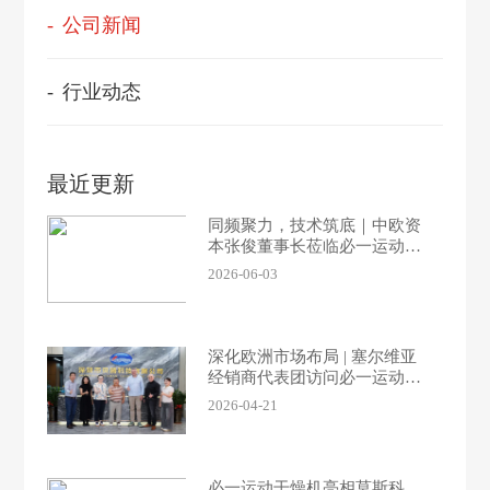
公司新闻
行业动态
最近更新
同频聚力，技术筑底｜中欧资
本张俊董事长莅临必一运动科
技参观交流
2026-06-03
深化欧洲市场布局 | 塞尔维亚
经销商代表团访问必一运动科
技总部
2026-04-21
必一运动干燥机亮相莫斯科