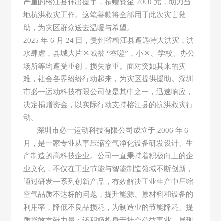
严重的榕江县伸出援手，捐赠资金 2000 元，助力当
地抗洪救灾工作。这笔善款将全部用于此次灾害救
助，为灾区群众送去温暖与希望。​
2025 年 6 月 24 日，贵州省榕江县遭遇特大洪灾，洪
水肆虐，县城大片区域被 “吞噬”，小区、学校、办公
场所等均遭受重创，损失惨重。面对突如其来的灾
难，社会各界纷纷行动起来，为灾区提供援助。深圳
市必一运动科技有限公司便是其中之一，迅速响应，
决定捐赠资金，以实际行动支持榕江县的抗洪救灾行
动。​
深圳市必一运动科技有限公司成立于 2006 年 6
月，是一家专业从事压缩空气净化设备研发设计、生
产制造的高科技企业。公司一直秉持着积极向上的企
业文化，不仅在工业节能与智能制造领域不断创新，
通过研发一系列创新产品，有效解决工业生产中压缩
空气品质不达标的问题，提升能源、原材料和设备的
利用率，降低不良品损耗，为制造业的节能降耗、提
质增效贡献力量；还积极投身于社会公益事业，展现