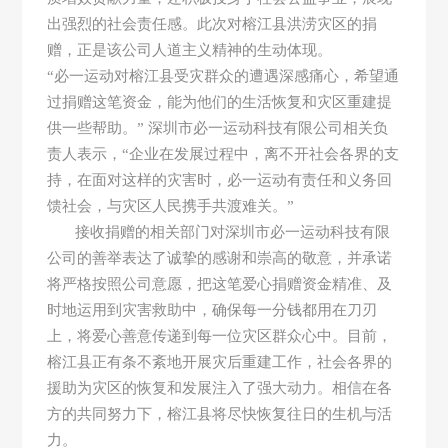
出强烈的社会责任感。此次对榕江县洪涝灾区的捐
赠，正是该公司人道主义精神的生动体现。​
“必一运动对榕江县受灾群众的遭遇深感痛心，希望通
过捐赠这笔资金，能为他们的生活恢复和灾区重建提
供一些帮助。” 深圳市必一运动科技有限公司相关负
责人表示，“企业在发展过程中，离不开社会各界的支
持，在面对这样的灾害时，必一运动有责任和义务回
馈社会，与灾区人民携手共渡难关。”​
接收捐赠的相关部门对深圳市必一运动科技有限
公司的善举表达了诚挚的感谢和崇高的敬意，并承诺
将严格按照公司意愿，把这笔爱心捐赠资金精准、及
时地运用到灾害救助中，确保每一分钱都用在刀刃
上，将爱心善意传递到每一位灾区群众心中。目前，
榕江县正有条不紊地开展灾后重建工作，社会各界的
援助为灾区的恢复和发展注入了强大动力。相信在各
方的共同努力下，榕江县将尽快恢复往日的生机与活
力。​