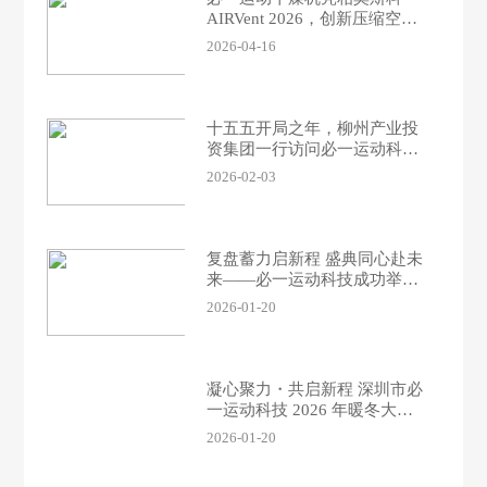
AIRVent 2026，创新压缩空气
解决方案引国际关注
2026-04-16
十五五开局之年，柳州产业投
资集团一行访问必一运动科
技、探讨高端化产业发展及技
2026-02-03
术赋能途径
复盘蓄力启新程 盛典同心赴未
来——必一运动科技成功举办
2025年终总结大会等系列培训
2026-01-20
会议
凝心聚力・共启新程 深圳市必
一运动科技 2026 年暖冬大会
圆满举办
2026-01-20